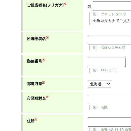
※
ご担当者名(フリガナ)
姓
例） ヤマモト タロウ
全角カタカナでご入力
※
所属部署名
例） 情報システム部
※
郵便番号
例） 111-1111
※
都道府県
※
市区町村名
例） 港区
※
住所
例） 南青山2-11-13 南