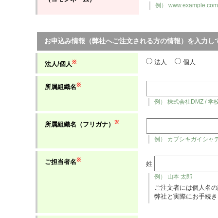
例） www.example.com
お申込み情報（弊社へご注文される方の情報）を入力し
法人
個人
※
法人/個人
※
所属組織名
例） 株式会社DMZ / 
※
所属組織名（フリガナ）
例） カブシキガイシャ
※
ご担当者名
姓
例） 山本 太郎
ご注文者には個人名の
弊社と実際にお手続き