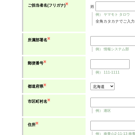
※
ご担当者名(フリガナ)
姓
例） ヤマモト タロウ
全角カタカナでご入力
※
所属部署名
例） 情報システム部
※
郵便番号
例） 111-1111
※
都道府県
※
市区町村名
例） 港区
※
住所
例） 南青山2-11-13 南