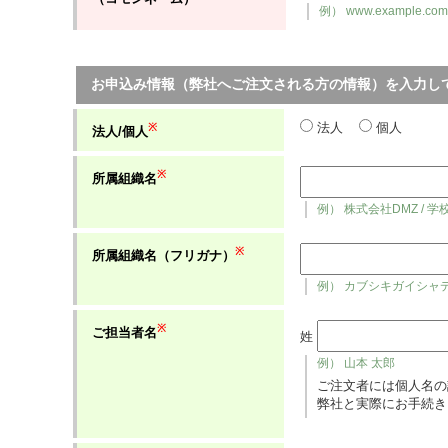
例） www.example.com
お申込み情報（弊社へご注文される方の情報）を入力し
法人
個人
※
法人/個人
※
所属組織名
例） 株式会社DMZ / 
※
所属組織名（フリガナ）
例） カブシキガイシャ
※
ご担当者名
姓
例） 山本 太郎
ご注文者には個人名の
弊社と実際にお手続き